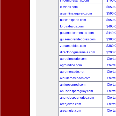
infoempresarial.com
$700.
e-Vinos.com
$650.
argentinatequiero.com
$590.
buscaexperto.com
$550.
forotrabajos.com
$495.
guiamedicamentos.com
$449.
guiaemprendedores.com
$380.
zonamuebles.com
$380.
directorioguatemala.com
$290.
agrodirectorio.com
Oferta
agroindice.com
Oferta
agromercado.net
Oferta
alquilerdevideos.com
Oferta
amigosenred.com
Oferta
anunciosparaguay.com
Oferta
anunciospuertorico.com
Oferta
areajoven.com
Oferta
areamujer.com
Oferta