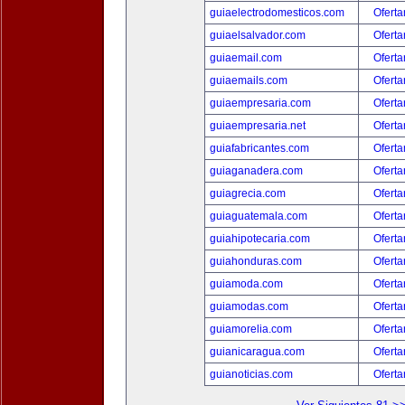
guiaelectrodomesticos.com
Oferta
guiaelsalvador.com
Oferta
guiaemail.com
Oferta
guiaemails.com
Oferta
guiaempresaria.com
Oferta
guiaempresaria.net
Oferta
guiafabricantes.com
Oferta
guiaganadera.com
Oferta
guiagrecia.com
Oferta
guiaguatemala.com
Oferta
guiahipotecaria.com
Oferta
guiahonduras.com
Oferta
guiamoda.com
Oferta
guiamodas.com
Oferta
guiamorelia.com
Oferta
guianicaragua.com
Oferta
guianoticias.com
Oferta