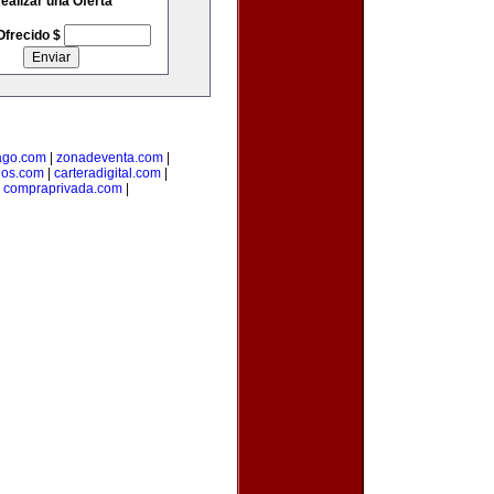
ealizar una Oferta
Ofrecido $
go.com
|
zonadeventa.com
|
dos.com
|
carteradigital.com
|
|
compraprivada.com
|