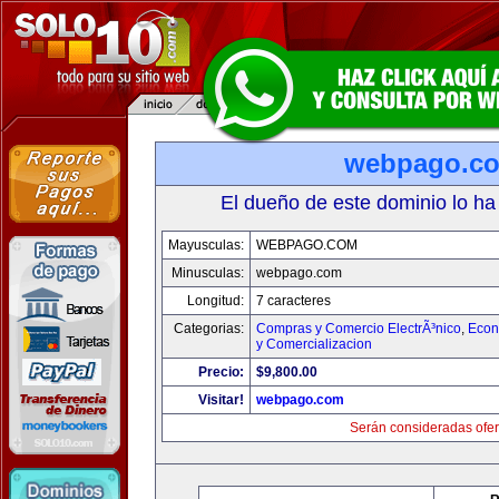
webpago.c
El dueño de este dominio lo ha
Mayusculas:
WEBPAGO.COM
Minusculas:
webpago.com
Longitud:
7 caracteres
Categorias:
Compras y Comercio ElectrÃ³nico
,
Econ
y Comercializacion
Precio:
$9,800.00
Visitar!
webpago.com
Serán consideradas ofer