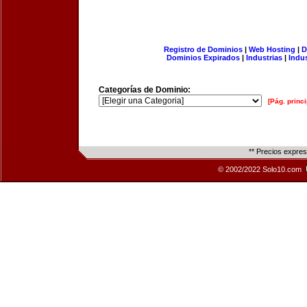
Registro de Dominios
|
Web Hosting
|
D
Dominios Expirados
|
Industrias
|
Indu
Categorías de Dominio:
[Pág. princi
** Precios expre
© 2002/2022 Solo10.com