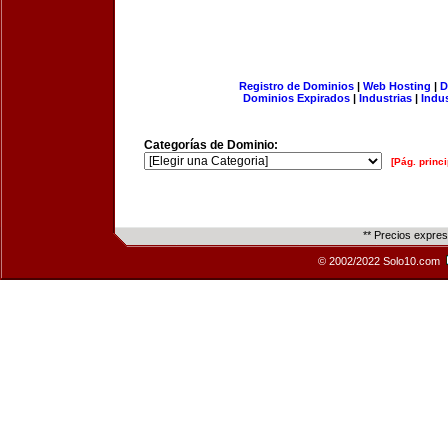
Registro de Dominios
|
Web Hosting
|
D
Dominios Expirados
|
Industrias
|
Indu
Categorías de Dominio:
[Pág. princi
** Precios expre
© 2002/2022 Solo10.com