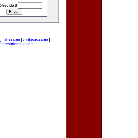
Ofrecido $
rgentina.com
|
ventasusa.com
|
entresudominio.com
|