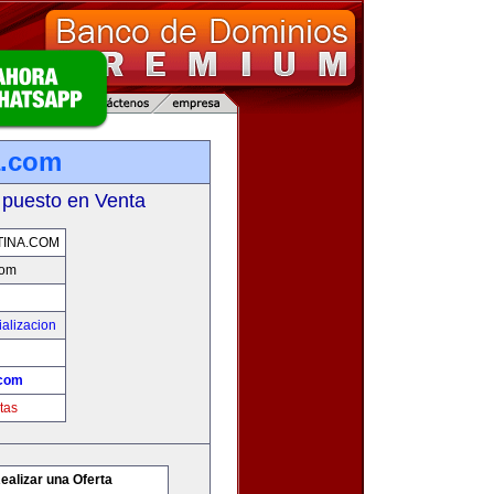
a.com
 puesto en Venta
INA.COM
com
alizacion
.com
tas
ealizar una Oferta