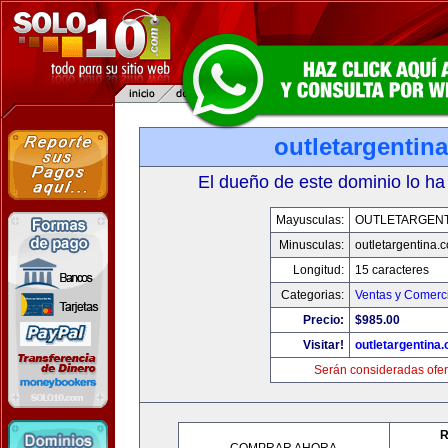
outletargentin
El dueño de este dominio lo ha
Mayusculas:
OUTLETARGENT
Minusculas:
outletargentina.
Longitud:
15 caracteres
Categorias:
Ventas y Comerci
Precio:
$985.00
Visitar!
outletargentina
Serán consideradas ofer
R