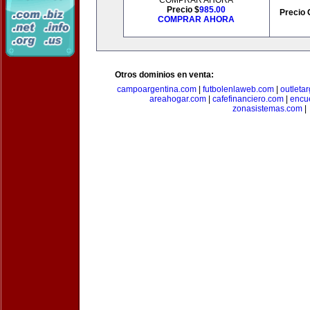
COMPRAR AHORA
Precio $
985.00
Precio 
COMPRAR AHORA
Otros dominios en venta:
campoargentina.com
|
futbolenlaweb.com
|
outleta
areahogar.com
|
cafefinanciero.com
|
encu
zonasistemas.com
|