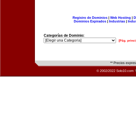
Registro de Dominios
|
Web Hosting
|
D
Dominios Expirados
|
Industrias
|
Indu
Categorías de Dominio:
[Pág. princi
** Precios expre
© 2002/2022 Solo10.com