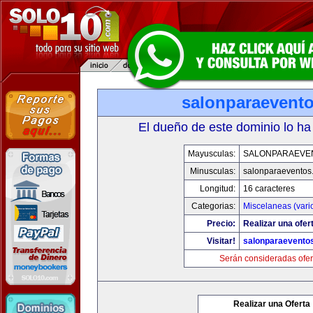
salonparaevent
El dueño de este dominio lo ha
Mayusculas:
SALONPARAEVE
Minusculas:
salonparaeventos
Longitud:
16 caracteres
Categorias:
Miscelaneas (vari
Precio:
Realizar una ofer
Visitar!
salonparaevento
Serán consideradas ofer
Realizar una Oferta