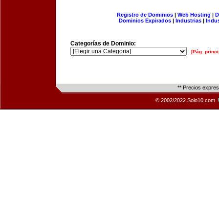
Registro de Dominios
|
Web Hosting
|
D
Dominios Expirados
|
Industrias
|
Indu
Categorías de Dominio:
[Pág. princi
** Precios expre
© 2002/2022 Solo10.com