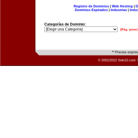
Registro de Dominios
|
Web Hosting
|
D
Dominios Expirados
|
Industrias
|
Indu
Categorías de Dominio:
[Pág. princi
** Precios expre
© 2002/2022 Solo10.com