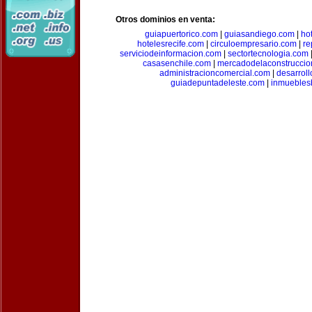
Otros dominios en venta:
guiapuertorico.com
|
guiasandiego.com
|
ho
hotelesrecife.com
|
circuloempresario.com
|
re
serviciodeinformacion.com
|
sectortecnologia.com
casasenchile.com
|
mercadodelaconstruccio
administracioncomercial.com
|
desarrol
guiadepuntadeleste.com
|
inmuebles