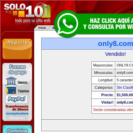
only8.co
Vendido!
Mayusculas:
ONLY8.C
Minusculas:
only8.co
Longitud:
5 caracte
Categorias:
Sin Clasif
Precio:
$1,500.00
Visitar!
only8.co
Serán consideradas ofer