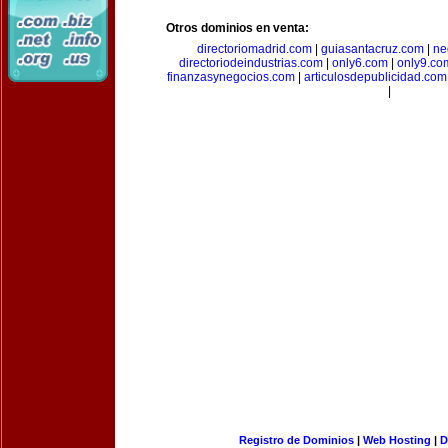
Otros dominios en venta:
directoriomadrid.com
|
guiasantacruz.com
|
ne
directoriodeindustrias.com
|
only6.com
|
only9.co
finanzasynegocios.com
|
articulosdepublicidad.com
|
Registro de Dominios
|
Web Hosting
|
D