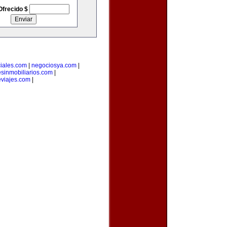
Ofrecido $
iales.com
|
negociosya.com
|
esinmobiliarios.com
|
viajes.com
|