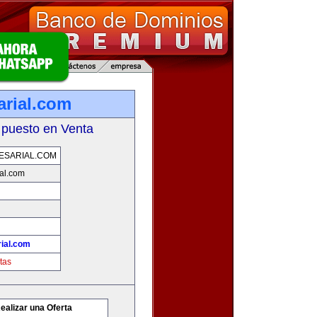
rial.com
 puesto en Venta
ESARIAL.COM
al.com
ial.com
tas
ealizar una Oferta