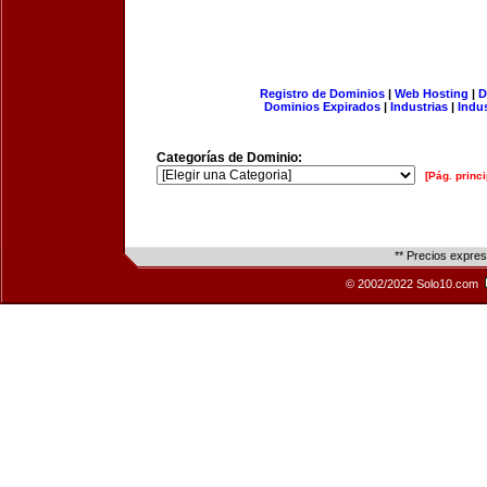
Registro de Dominios
|
Web Hosting
|
D
Dominios Expirados
|
Industrias
|
Indu
Categorías de Dominio:
[Pág. princi
** Precios expre
© 2002/2022 Solo10.com