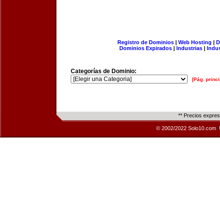
Registro de Dominios
|
Web Hosting
|
D
Dominios Expirados
|
Industrias
|
Indu
Categorías de Dominio:
[Pág. princi
** Precios expre
© 2002/2022 Solo10.com