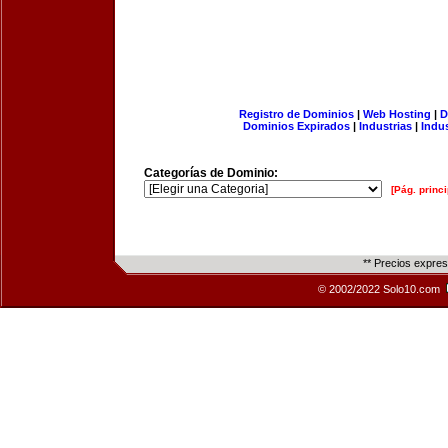
Registro de Dominios
|
Web Hosting
|
D
Dominios Expirados
|
Industrias
|
Indu
Categorías de Dominio:
[Pág. princi
** Precios expre
© 2002/2022 Solo10.com